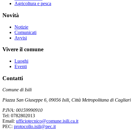
Agricoltura e pesca
Novità
Notizie
Comunicati
Avvisi
Vivere il comune
Luoghi
Eventi
Contatti
Comune di Isili
Piazza San Giuseppe 6, 09056 Isili, Città Metropolitana di Cagliari
P.IVA: 00159990910
Tel: 0782802013
Email:
ufficiotecnico@comune.isili.ca.it
PEC:
protocollo.isili@pec.it