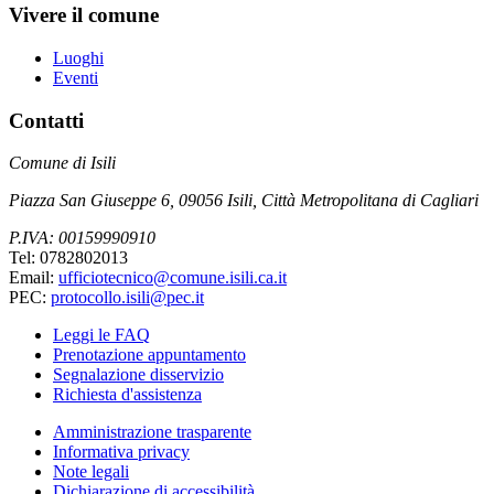
Vivere il comune
Luoghi
Eventi
Contatti
Comune di Isili
Piazza San Giuseppe 6, 09056 Isili, Città Metropolitana di Cagliari
P.IVA: 00159990910
Tel: 0782802013
Email:
ufficiotecnico@comune.isili.ca.it
PEC:
protocollo.isili@pec.it
Leggi le FAQ
Prenotazione appuntamento
Segnalazione disservizio
Richiesta d'assistenza
Amministrazione trasparente
Informativa privacy
Note legali
Dichiarazione di accessibilità