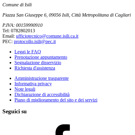
Comune di Isili
Piazza San Giuseppe 6, 09056 Isili, Città Metropolitana di Cagliari
P.IVA: 00159990910
Tel: 0782802013
Email:
ufficiotecnico@comune.isili.ca.it
PEC:
protocollo.isili@pec.it
Leggi le FAQ
Prenotazione appuntamento
Segnalazione disservizio
Richiesta d'assistenza
Amministrazione trasparente
Informativa privacy
Note legali
Dichiarazione di accessibilità
Piano di miglioramento del sito e dei servizi
Seguici su