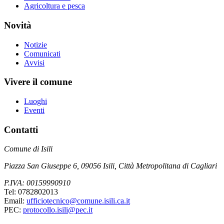
Agricoltura e pesca
Novità
Notizie
Comunicati
Avvisi
Vivere il comune
Luoghi
Eventi
Contatti
Comune di Isili
Piazza San Giuseppe 6, 09056 Isili, Città Metropolitana di Cagliari
P.IVA: 00159990910
Tel: 0782802013
Email:
ufficiotecnico@comune.isili.ca.it
PEC:
protocollo.isili@pec.it